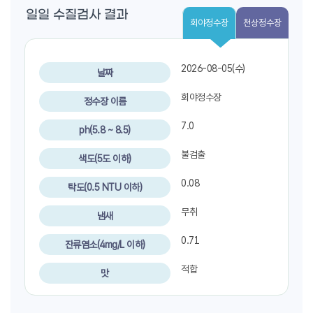
일일 수질검사 결과
회야정수장
천상정수장
2026-08-05(수)
날짜
회야정수장
정수장 이름
7.0
ph(5.8 ~ 8.5)
불검출
색도(5도 이하)
0.08
탁도(0.5 NTU 이하)
무취
냄새
0.71
잔류염소(4mg/L 이하)
적합
맛