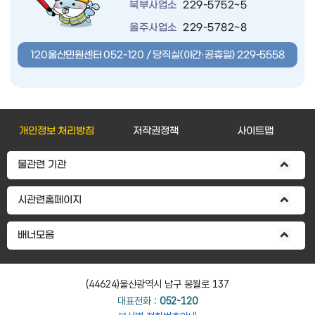
북부사업소
229-5752~5
울주사업소
229-5782~8
120울산민원센터
052-120
/ 당직실(야간·공휴일)
229-5558
개인정보 처리방침
저작권정책
사이트맵
물관련 기관
시관련홈페이지
배너모음
(44624)울산광역시 남구 봉월로 137
대표전화 :
052-120